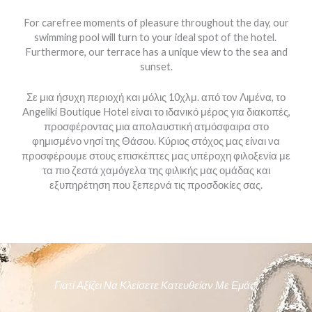
For carefree moments of pleasure throughout the day, our
swimming pool will turn to your ideal spot of the hotel.
Furthermore, our terrace has a unique view to the sea and
sunset.
Σε μια ήσυχη περιοχή και μόλις 10χλμ. από τον Λιμένα, το
Angeliki Boutique Hotel είναι το ιδανικό μέρος για διακοπές,
προσφέροντας μια απολαυστική ατμόσφαιρα στο
φημισμένο νησί της Θάσου. Κύριος στόχος μας είναι να
προσφέρουμε στους επισκέπτες μας υπέροχη φιλοξενία με
τα πιο ζεστά χαμόγελα της φιλικής μας ομάδας και
εξυπηρέτηση που ξεπερνά τις προσδοκίες σας.
Γιατί Αξίζει Να Κλείσετε Κατευθείαν Με Εμάς;